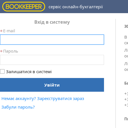
сервіс онлайн-бухгалтерії
Вхід в систему
3
Е-mail
В
с
Л
Пароль
о
Л
о
Залишатися в системі
Б
Увійти
+
Немає аккаунту? Зареєструватися зараз
+
+
Забули пароль?
П